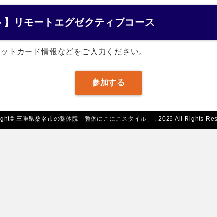
ト】リモートエグゼクティブコース
ジットカード情報などをご入力ください。
参加する
ight©
三重県桑名市の整体院「整体にこにこスタイル」
, 2026 All Rights Re