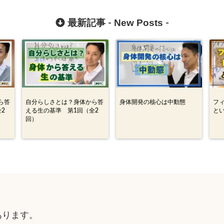
New Posts
最新記事 -
-
ら答
自分らしさとは？身体から答
身体開発の核心は中動態
フ
2
える生の基準 第1回（全2
と
回）
」
あります。