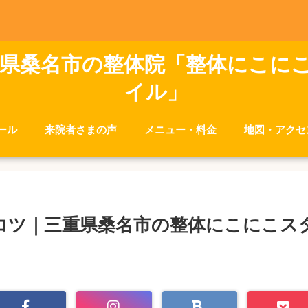
県桑名市の整体院「整体にこに
イル」
ール
来院者さまの声
メニュー・料金
地図・アクセ
コツ｜三重県桑名市の整体にこにこス