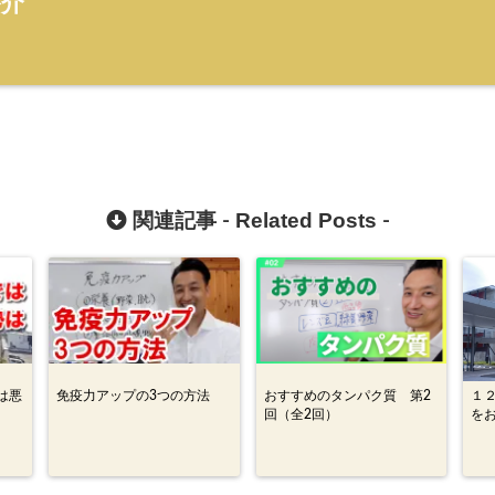
啓介
Related Posts
関連記事 -
-
は悪
免疫力アップの3つの方法
おすすめのタンパク質 第2
１
回（全2回）
を