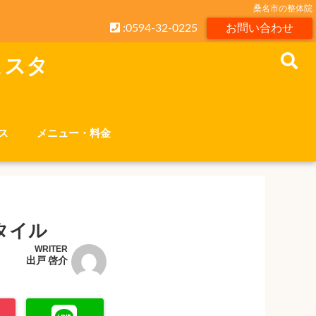
桑名市の整体院
:0594-32-0225
お問い合わせ
こスタ
ス
メニュー・料金
タイル
WRITER
出戸 啓介