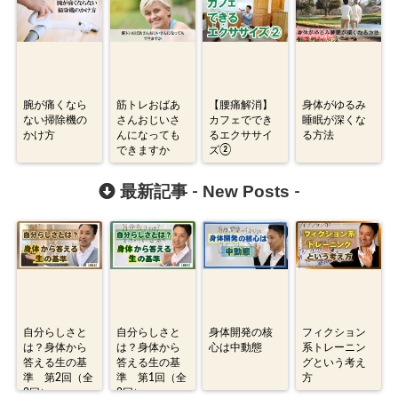
腕が痛くなら
筋トレおばあ
【腰痛解消】
身体がゆるみ
ない掃除機の
さんおじいさ
カフェででき
睡眠が深くな
かけ方
んになっても
るエクササイ
る方法
できますか
ズ②
New Posts
最新記事 -
-
自分らしさと
自分らしさと
身体開発の核
フィクション
は？身体から
は？身体から
心は中動態
系トレーニン
答える生の基
答える生の基
グという考え
準 第2回（全
準 第1回（全
方
2回）
2回）