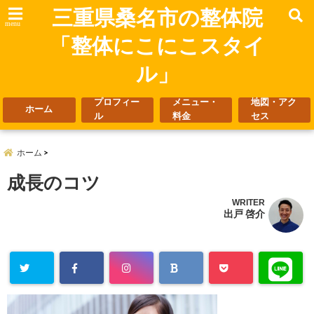
三重県桑名市の整体院
menu
「整体にこにこスタイ
ル」
プロフィー
メニュー・
地図・アク
ホーム
ル
料金
セス
ホーム
成長のコツ
WRITER
出戸 啓介