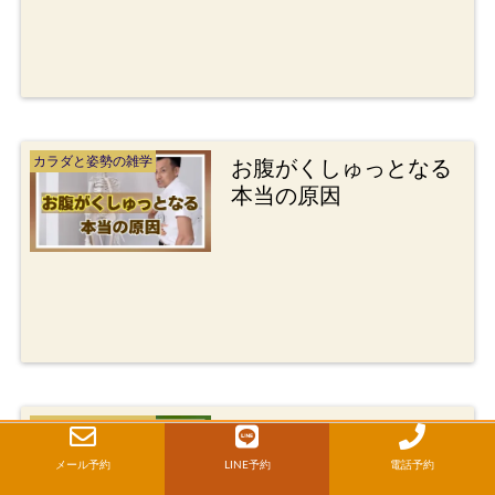
カラダと姿勢の雑学
お腹がくしゅっとなる
本当の原因
カラダと姿勢の雑学
背骨の歪みを根本から
桑名市の整体院
変える日常エクササイ
メール予約
LINE予約
電話予約
ズ