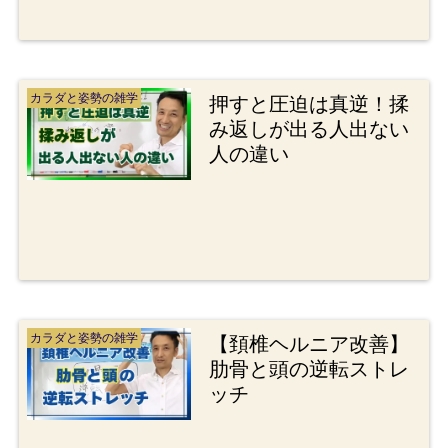
カラダと姿勢の雑学
押すと圧迫は真逆！揉
み返しが出る人出ない
人の違い
カラダと姿勢の雑学
【頚椎ヘルニア改善】
肋骨と頭の逆転ストレ
ッチ