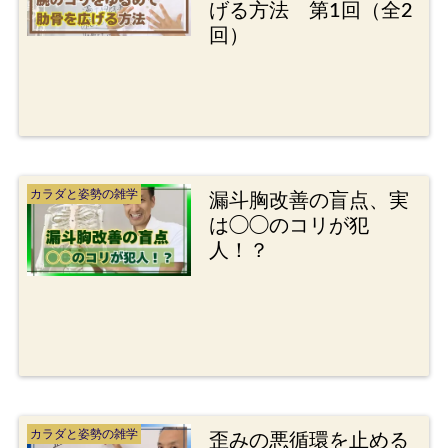
げる方法 第1回（全2
回）
カラダと姿勢の雑学
漏斗胸改善の盲点、実
は◯◯のコリが犯
人！？
カラダと姿勢の雑学
歪みの悪循環を止める