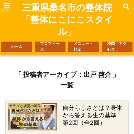
三重県桑名市の整体院
menu
「整体にこにこスタイ
ル」
プロフィー
メニュー・
地図・アク
ホーム
ル
料金
セス
「 投稿者アーカイブ：出戸 啓介 」
一覧
カラダと姿勢の雑学
自分らしさとは？身体
から答える生の基準
第2回（全2回）