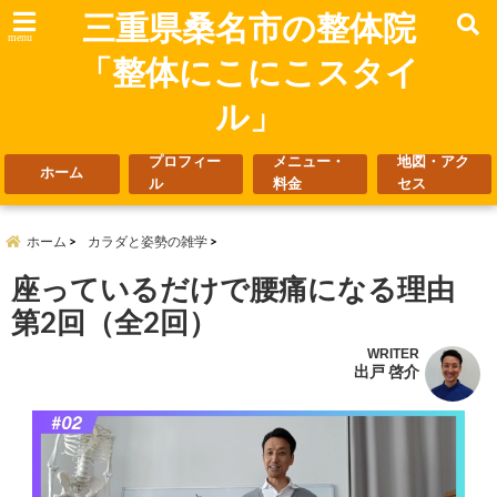
三重県桑名市の整体院
menu
「整体にこにこスタイ
ル」
プロフィー
メニュー・
地図・アク
ホーム
ル
料金
セス
ホーム
カラダと姿勢の雑学
座っているだけで腰痛になる理由
第2回（全2回）
WRITER
出戸 啓介