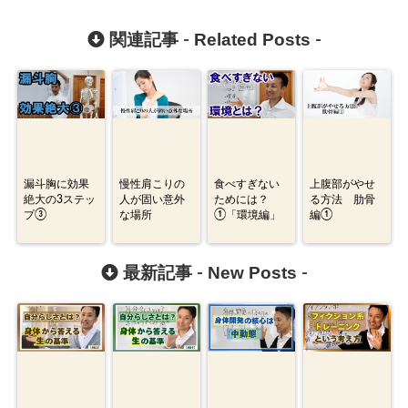
Related Posts
関連記事 -
-
漏斗胸に効果
慢性肩こりの
食べすぎない
上腹部がやせ
絶大の3ステッ
人が固い意外
ためには？
る方法 肋骨
プ③
な場所
①「環境編」
編①
New Posts
最新記事 -
-