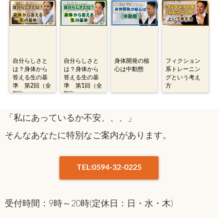
自分らしさと
自分らしさと
身体開発の核
フィクション
は？身体から
は？身体から
心は中動態
系トレーニン
答える生の基
答える生の基
グという考え
準 第2回（全
準 第1回（全
方
2回）
2回）
「私にあっているか不安、、、」
そんなあなたに特別なご案内があります。
TEL:0594-32-0225
受付時間：9時～20時(定休日：日・水・木)