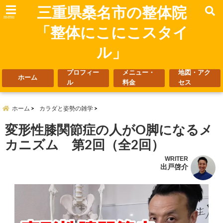
三重県桑名市の整体院
menu
「整体にこにこスタイ
ル」
プロフィー
メニュー・
地図・アク
ホーム
ル
料金
セス
ホーム
カラダと姿勢の雑学
変形性膝関節症の人がO脚になるメ
カニズム 第2回（全2回）
WRITER
出戸啓介