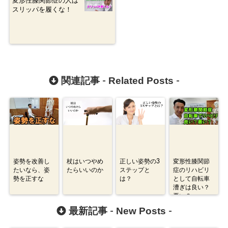
変形性膝関節症の人は
スリッパを履くな！
Related Posts
関連記事 -
-
姿勢を改善し
杖はいつやめ
正しい姿勢の3
変形性膝関節
たいなら、姿
たらいいのか
ステップと
症のリハビリ
勢を正すな
は？
として自転車
漕ぎは良い？
悪い？
New Posts
最新記事 -
-