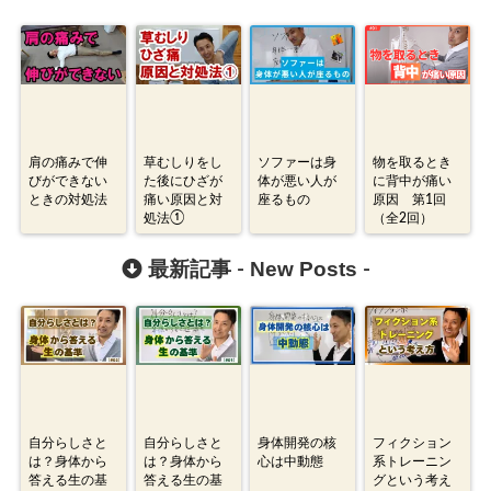
肩の痛みで伸
草むしりをし
ソファーは身
物を取るとき
びができない
た後にひざが
体が悪い人が
に背中が痛い
ときの対処法
痛い原因と対
座るもの
原因 第1回
処法①
（全2回）
New Posts
最新記事 -
-
自分らしさと
自分らしさと
身体開発の核
フィクション
は？身体から
は？身体から
心は中動態
系トレーニン
答える生の基
答える生の基
グという考え