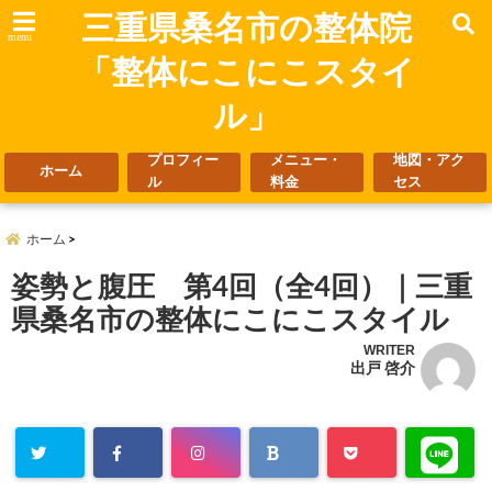
三重県桑名市の整体院
menu
「整体にこにこスタイ
ル」
プロフィー
メニュー・
地図・アク
ホーム
ル
料金
セス
ホーム
姿勢と腹圧 第4回（全4回）｜三重
県桑名市の整体にこにこスタイル
WRITER
出戸 啓介