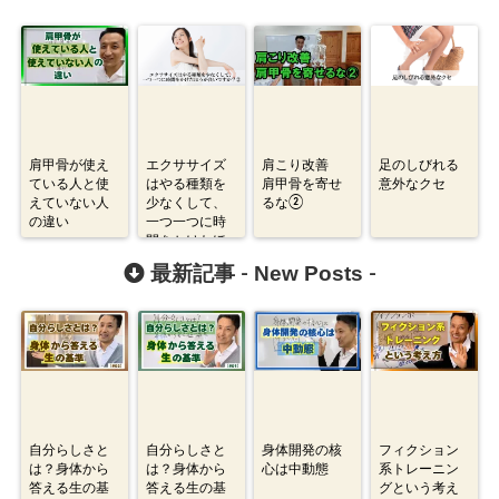
肩甲骨が使え
エクササイズ
肩こり改善
足のしびれる
ている人と使
はやる種類を
肩甲骨を寄せ
意外なクセ
えていない人
少なくして、
るな②
の違い
一つ一つに時
間をかけたほ
うが良いです
New Posts
最新記事 -
-
か？②
自分らしさと
自分らしさと
身体開発の核
フィクション
は？身体から
は？身体から
心は中動態
系トレーニン
答える生の基
答える生の基
グという考え