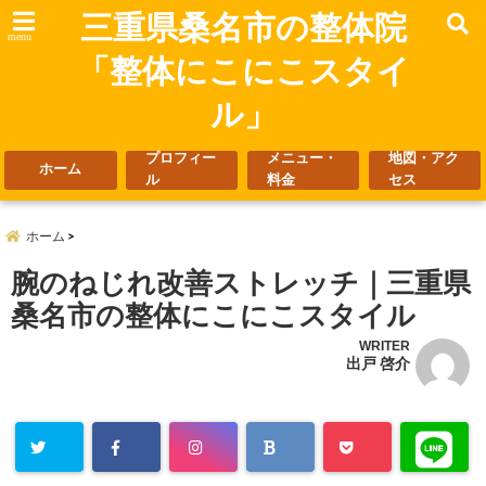
三重県桑名市の整体院
menu
「整体にこにこスタイ
ル」
プロフィー
メニュー・
地図・アク
ホーム
ル
料金
セス
ホーム
腕のねじれ改善ストレッチ｜三重県
桑名市の整体にこにこスタイル
WRITER
出戸 啓介