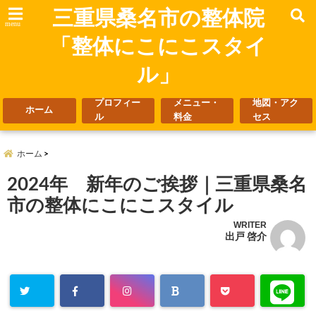
三重県桑名市の整体院
menu
「整体にこにこスタイ
ル」
プロフィー
メニュー・
地図・アク
ホーム
ル
料金
セス
ホーム
2024年 新年のご挨拶｜三重県桑名
市の整体にこにこスタイル
WRITER
出戸 啓介