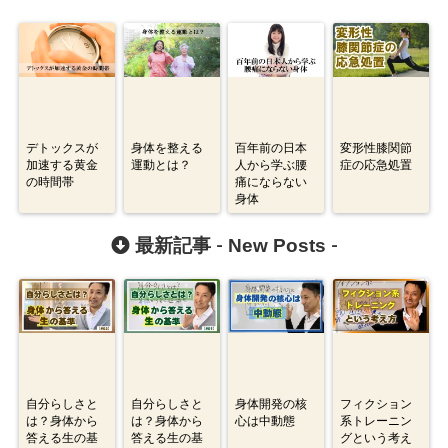
デトックスが
身体を整える
百年前の日本
変形性膝関節
加速する黄金
運動とは？
人から学ぶ腰
症の応急処置
の時間帯
痛にならない
身体
New Posts
最新記事 -
-
自分らしさと
自分らしさと
身体開発の核
フィクション
は？身体から
は？身体から
心は中動態
系トレーニン
答える生の基
答える生の基
グという考え