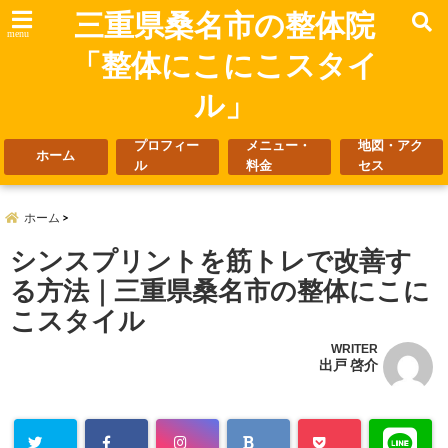
三重県桑名市の整体院
menu
「整体にこにこスタイ
ル」
プロフィー
メニュー・
地図・アク
ホーム
ル
料金
セス
ホーム
シンスプリントを筋トレで改善す
る方法｜三重県桑名市の整体にこに
こスタイル
WRITER
出戸 啓介