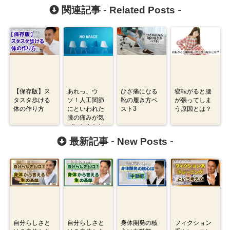
Related Posts
関連記事 -
-
【保存版】ス
あれっ、ウ
ひざ痛になる
寝転がると腰
タスタ歩ける
ソ！人工関節
靴の履き方ベ
が張ってしま
体の作り方
にといわれた
スト3
う原因とは？
膝の痛みが気
づいたらとれ
ていました。
New Posts
最新記事 -
-
自分らしさと
自分らしさと
身体開発の核
フィクション