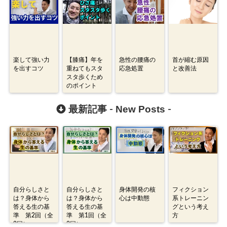
楽して強い力
【膝痛】年を
急性の腰痛の
首が縮む原因
を出すコツ
重ねてもスタ
応急処置
と改善法
スタ歩くため
のポイント
New Posts
最新記事 -
-
自分らしさと
自分らしさと
身体開発の核
フィクション
は？身体から
は？身体から
心は中動態
系トレーニン
答える生の基
答える生の基
グという考え
準 第2回（全
準 第1回（全
方
2回）
2回）