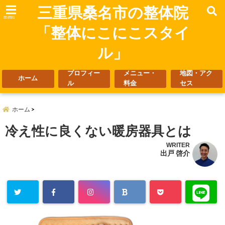
三重県桑名市の整体院
menu
「整体にこにこスタイ
ル」
プロフィー
メニュー・
地図・アク
ホーム
ル
料金
セス
ホーム
冷え性に良くない暖房器具とは
WRITER
出戸 啓介