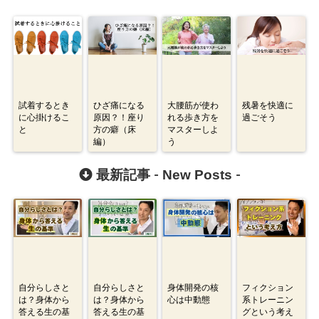
試着するとき
ひざ痛になる
大腰筋が使わ
残暑を快適に
に心掛けるこ
原因？！座り
れる歩き方を
過ごそう
と
方の癖（床
マスターしよ
編）
う
New Posts
最新記事 -
-
自分らしさと
自分らしさと
身体開発の核
フィクション
は？身体から
は？身体から
心は中動態
系トレーニン
答える生の基
答える生の基
グという考え