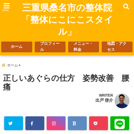
三重県桑名市の整体院
menu
「整体にこにこスタイ
ル」
プロフィー
メニュー・
地図・アク
ホーム
ル
料金
セス
ホーム
正しいあぐらの仕方 姿勢改善 腰
痛
WRITER
出戸 啓介