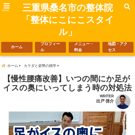
三重県桑名市の整体院
menu
「整体にこにこスタイ
ル」
プロフィー
メニュー・
地図・アク
ホーム
ル
料金
セス
ホーム
カラダと姿勢の雑学
【慢性腰痛改善】いつの間にか足が
イスの奥にいってしまう時の対処法
WRITER
出戸 啓介