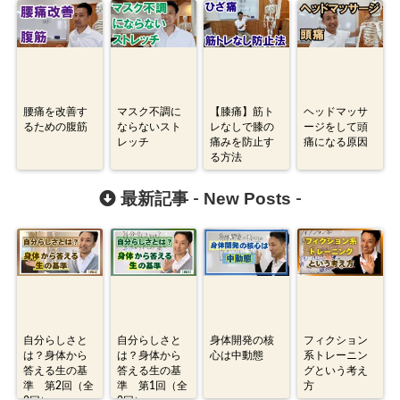
腰痛を改善す
マスク不調に
【膝痛】筋ト
ヘッドマッサ
るための腹筋
ならないスト
レなしで膝の
ージをして頭
レッチ
痛みを防止す
痛になる原因
る方法
New Posts
最新記事 -
-
自分らしさと
自分らしさと
身体開発の核
フィクション
は？身体から
は？身体から
心は中動態
系トレーニン
答える生の基
答える生の基
グという考え
準 第2回（全
準 第1回（全
方