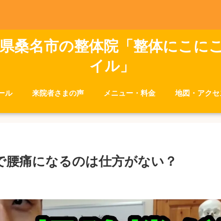
県桑名市の整体院「整体にこに
イル」
ール
来院者さまの声
メニュー・料金
地図・アクセ
で腰痛になるのは仕方がない？