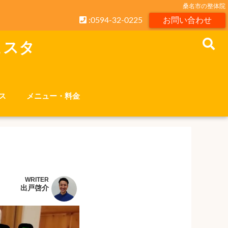
桑名市の整体院
:0594-32-0225
お問い合わせ
こスタ
ス
メニュー・料金
WRITER
出戸啓介