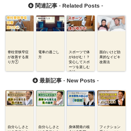
Related Posts
関連記事 -
-
脊柱管狭窄症
電車の過ごし
スポーツで体
面白いけど効
が改善する座
方
がゆがむ！？
果的なイビキ
り方①
安心してスポ
改善法
ーツを楽しむ
方法
New Posts
最新記事 -
-
自分らしさと
自分らしさと
身体開発の核
フィクション