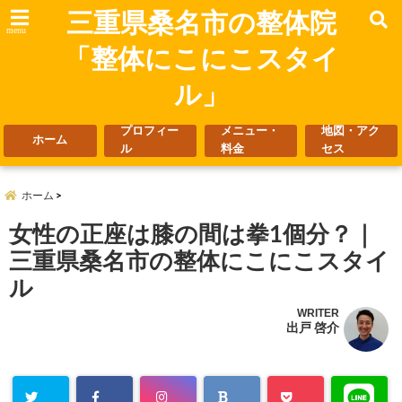
三重県桑名市の整体院
menu
「整体にこにこスタイ
ル」
プロフィー
メニュー・
地図・アク
ホーム
ル
料金
セス
ホーム
女性の正座は膝の間は拳1個分？｜
三重県桑名市の整体にこにこスタイ
ル
WRITER
出戸 啓介