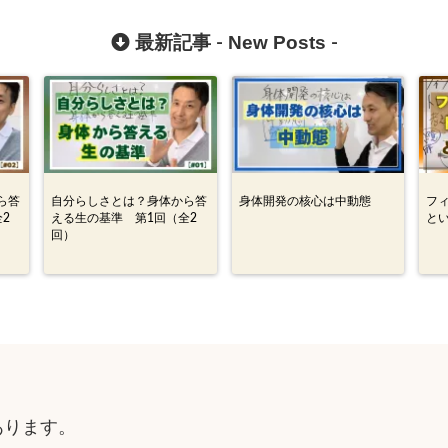
New Posts
最新記事 -
-
ら答
自分らしさとは？身体から答
身体開発の核心は中動態
フ
2
える生の基準 第1回（全2
と
回）
」
あります。