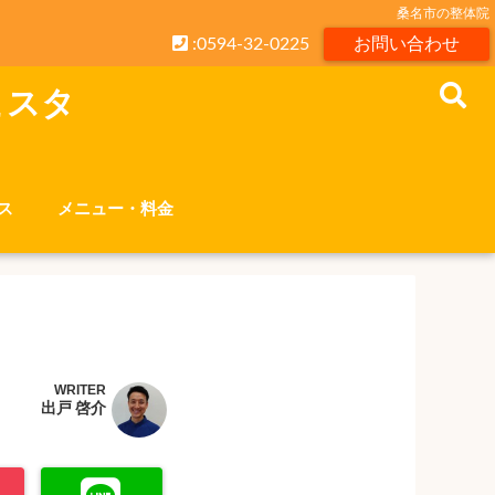
桑名市の整体院
:0594-32-0225
お問い合わせ
こスタ
ス
メニュー・料金
WRITER
出戸 啓介