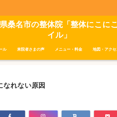
県桑名市の整体院「整体にこに
イル」
ール
来院者さまの声
メニュー・料金
地図・アクセ
になれない原因