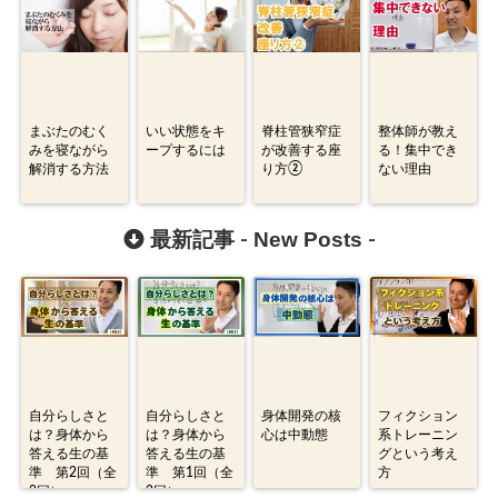
まぶたのむく
いい状態をキ
脊柱管狭窄症
整体師が教え
みを寝ながら
ープするには
が改善する座
る！集中でき
解消する方法
り方②
ない理由
New Posts
最新記事 -
-
自分らしさと
自分らしさと
身体開発の核
フィクション
は？身体から
は？身体から
心は中動態
系トレーニン
答える生の基
答える生の基
グという考え
準 第2回（全
準 第1回（全
方
2回）
2回）