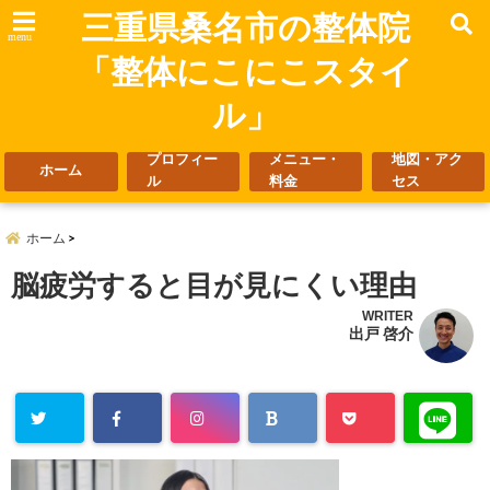
三重県桑名市の整体院
menu
「整体にこにこスタイ
ル」
プロフィー
メニュー・
地図・アク
ホーム
ル
料金
セス
ホーム
脳疲労すると目が見にくい理由
WRITER
出戸 啓介