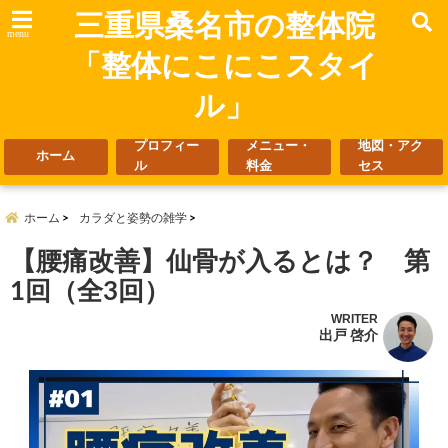
三重県桑名市の整体院
menu
「整体にこにこスタイ
ル」
プロフィー
メニュー・
地図・アク
ホーム
ル
料金
セス
ホーム
カラダと姿勢の雑学
【腰痛改善】仙骨が入るとは？ 第
1回（全3回）
WRITER
出戸 啓介