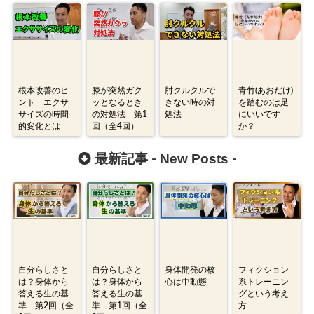
根本改善のヒ
膝が突然ガク
肘クルクルで
青竹(あおだけ)
ント エクサ
ッとなるとき
きない時の対
を踏むのは足
サイズの時間
の対処法 第1
処法
にいいです
的変化とは
回（全4回）
か？
New Posts
最新記事 -
-
自分らしさと
自分らしさと
身体開発の核
フィクション
は？身体から
は？身体から
心は中動態
系トレーニン
答える生の基
答える生の基
グという考え
準 第2回（全
準 第1回（全
方