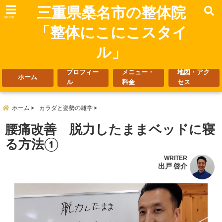
三重県桑名市の整体院
menu
「整体にこにこスタイ
ル」
プロフィー
メニュー・
地図・アク
ホーム
ル
料金
セス
ホーム
カラダと姿勢の雑学
腰痛改善 脱力したままベッドに寝
る方法①
WRITER
出戸 啓介