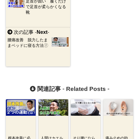
足首が固い 履くだけ
で足首が柔らかくなる
靴
Next
次の記事 -
-
腰痛改善 脱力したま
まベッドに寝る方法②
Related Posts
関連記事 -
-
根本改善に必
人間はカエル
そり腰になら
痛み止めの効