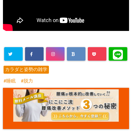
カラダと姿勢の雑学
睡眠
脱力