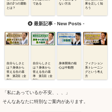
須の2つの運動
である
ない方法
果を正しく知
とは？
ろう
New Posts
最新記事 -
-
自分らしさと
自分らしさと
身体開発の核
フィクション
は？身体から
は？身体から
心は中動態
系トレーニン
答える生の基
答える生の基
グという考え
準 第2回（全
準 第1回（全
方
2回）
2回）
「私にあっているか不安、、、」
そんなあなたに特別なご案内があります。