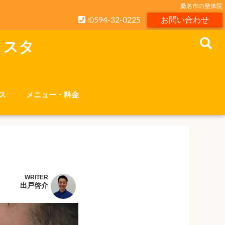
桑名市の整体院
:0594-32-0225
お問い合わせ
こスタ
ス
メニュー・料金
WRITER
出戸啓介