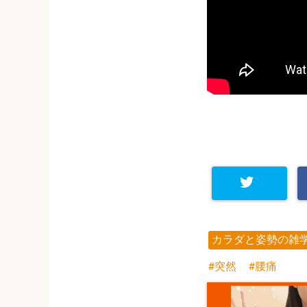
カラダと姿勢の雑
突然
腰痛