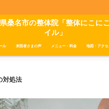
県桑名市の整体院「整体にこに
イル」
ール
来院者さまの声
メニュー・料金
地図・アクセ
の対処法