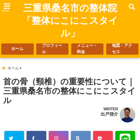
三重県桑名市の整体院
menu
「整体にこにこスタイ
ル」
プロフィー
メニュー・
地図・アク
ホーム
ル
料金
セス
ホーム
首の骨（頸椎）の重要性について｜
三重県桑名市の整体にこにこスタイ
ル
WRITER
出戸啓介