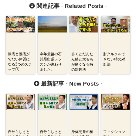
Related Posts
関連記事 -
-
膝痛と腰痛が
今年最後の石
歩くとだんだ
肘クルクルで
でない体質に
川県出張レッ
ん膝と太もも
きない時の対
なる3つのステ
スンが終わり
が痛くなる時
処法
ップ①
ました。
の対処法
New Posts
最新記事 -
-
自分らしさと
自分らしさと
身体開発の核
フィクション