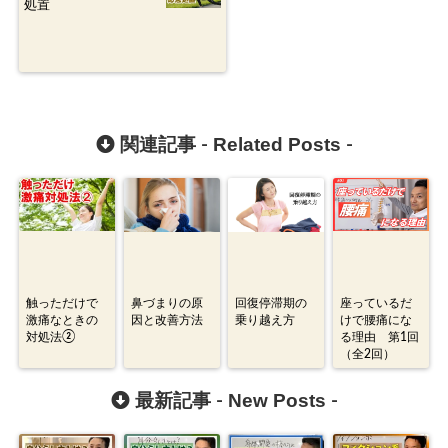
処置
Related Posts
関連記事 -
-
触っただけで
鼻づまりの原
回復停滞期の
座っているだ
激痛なときの
因と改善方法
乗り越え方
けで腰痛にな
対処法②
る理由 第1回
（全2回）
New Posts
最新記事 -
-