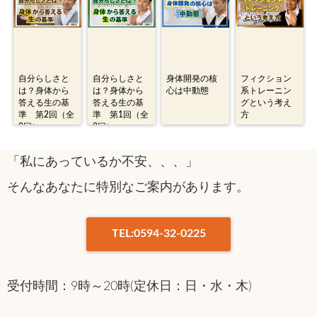
自分らしさと
自分らしさと
身体開発の核
フィクション
は？身体から
は？身体から
心は中動態
系トレーニン
答える生の基
答える生の基
グという考え
準 第2回（全
準 第1回（全
方
2回）
2回）
「私にあっているか不安、、、」
そんなあなたに特別なご案内があります。
TEL:0594-32-0225
受付時間：9時～20時(定休日：日・水・木)