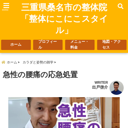
三重県桑名市の整体院
menu
「整体にこにこスタイ
ル」
プロフィー
メニュー・
地図・アク
ホーム
ル
料金
セス
ホーム
カラダと姿勢の雑学
急性の腰痛の応急処置
WRITER
出戸啓介