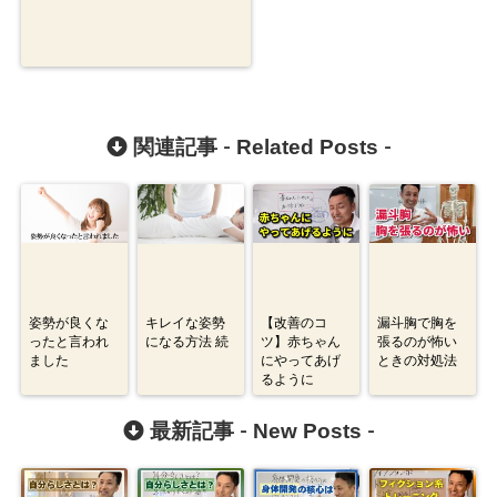
Related Posts
関連記事 -
-
姿勢が良くな
キレイな姿勢
【改善のコ
漏斗胸で胸を
ったと言われ
になる方法 続
ツ】赤ちゃん
張るのが怖い
ました
にやってあげ
ときの対処法
るように
New Posts
最新記事 -
-