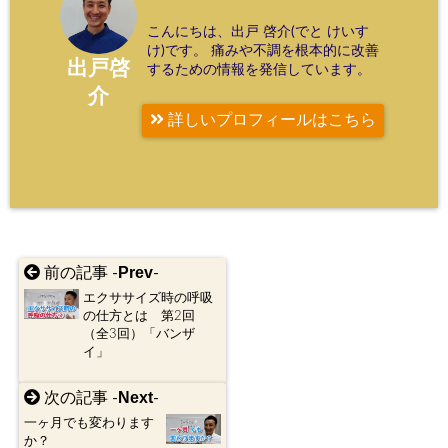
こんにちは、出戸 啓介(でと けいす
け)です。 痛みや不調を根本的に改善
出戸啓
するための情報を発信しています。
介
詳しいプロフィールはこちら
Prev
前の記事 -
-
エクササイズ時の呼吸
の仕方とは 第2回
（全3回）「バンザ
イ」
Next
次の記事 -
-
一ヶ月でも変わります
か？