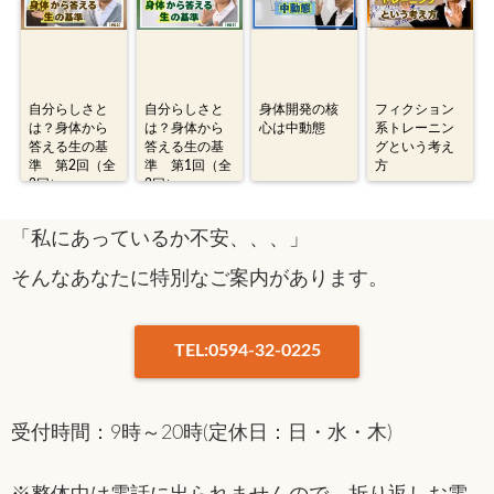
自分らしさと
自分らしさと
身体開発の核
フィクション
は？身体から
は？身体から
心は中動態
系トレーニン
答える生の基
答える生の基
グという考え
準 第2回（全
準 第1回（全
方
2回）
2回）
「私にあっているか不安、、、」
そんなあなたに特別なご案内があります。
TEL:0594-32-0225
受付時間：9時～20時(定休日：日・水・木)