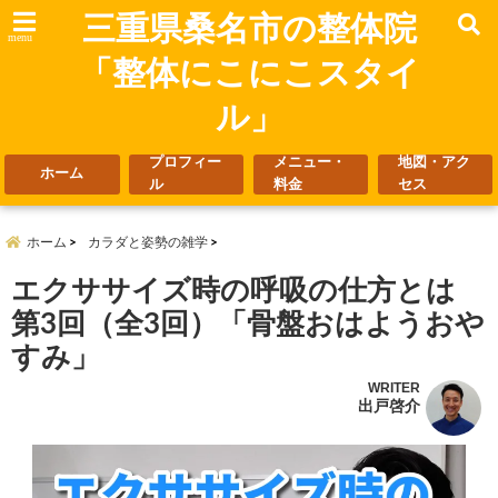
三重県桑名市の整体院
menu
「整体にこにこスタイ
ル」
プロフィー
メニュー・
地図・アク
ホーム
ル
料金
セス
ホーム
カラダと姿勢の雑学
エクササイズ時の呼吸の仕方とは
第3回（全3回）「骨盤おはようおや
すみ」
WRITER
出戸啓介