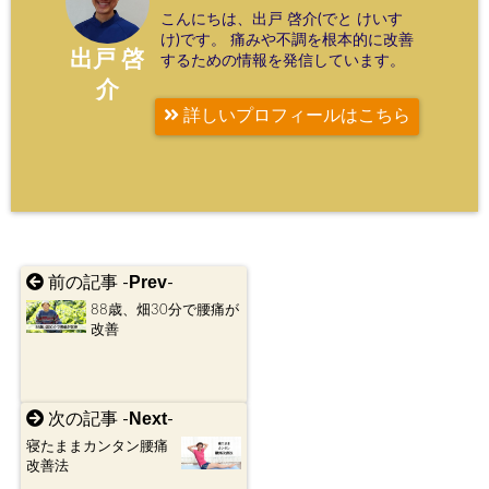
こんにちは、出戸 啓介(でと けいす
け)です。 痛みや不調を根本的に改善
出戸 啓
するための情報を発信しています。
介
詳しいプロフィールはこちら
Prev
前の記事 -
-
88歳、畑30分で腰痛が
改善
Next
次の記事 -
-
寝たままカンタン腰痛
改善法