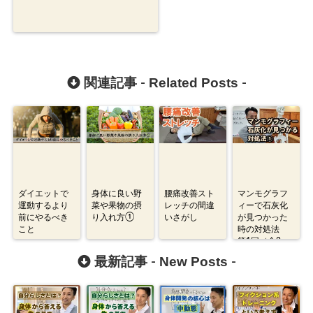
Related Posts
関連記事 -
-
ダイエットで
身体に良い野
腰痛改善スト
マンモグラフ
運動するより
菜や果物の摂
レッチの間違
ィーで石灰化
前にやるべき
り入れ方①
いさがし
が見つかった
こと
時の対処法
第1回（全2
回）
New Posts
最新記事 -
-