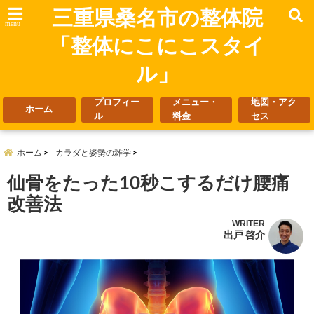
三重県桑名市の整体院
menu
「整体にこにこスタイ
ル」
プロフィー
メニュー・
地図・アク
ホーム
ル
料金
セス
ホーム
カラダと姿勢の雑学
仙骨をたった10秒こするだけ腰痛
改善法
WRITER
出戸 啓介