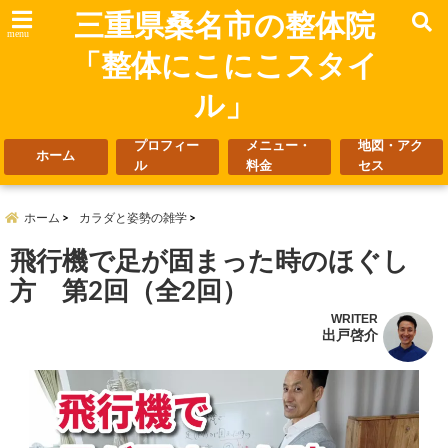
三重県桑名市の整体院
menu
「整体にこにこスタイ
ル」
プロフィー
メニュー・
地図・アク
ホーム
ル
料金
セス
ホーム
カラダと姿勢の雑学
飛行機で足が固まった時のほぐし
方 第2回（全2回）
WRITER
出戸啓介