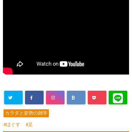
カラダと姿勢の雑学
ほぐす
足