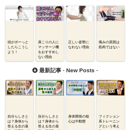
頭がボーっと
肩こりの人に
正しい姿勢に
痛みの原因は
したらこうし
マッサージ機
なれない理由
筋肉ではない
よう！
をおすすめし
ない理由
New Posts
最新記事 -
-
自分らしさと
自分らしさと
身体開発の核
フィクション
は？身体から
は？身体から
心は中動態
系トレーニン
答える生の基
答える生の基
グという考え