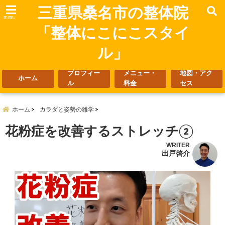
三重県桑名市の整体院
menu
「整体にこにこスタイ
ル」
プロフィー
メニュー・
地図・アク
ホーム
ル
料金
セス
ホーム
カラダと姿勢の雑学
花粉症を改善するストレッチ②
WRITER
出戸啓介