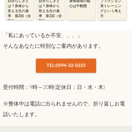
自分らしさと
自分らしさと
身体開発の核
フィクション
は？身体から
は？身体から
心は中動態
系トレーニン
答える生の基
答える生の基
グという考え
準 第2回（全
準 第1回（全
方
2回）
2回）
「私にあっているか不安、、、」
そんなあなたに特別なご案内があります。
TEL:0594-32-0225
受付時間：9時～20時(定休日：日・水・木)
※整体中は電話に出られませんので、折り返しお電
話いたします。