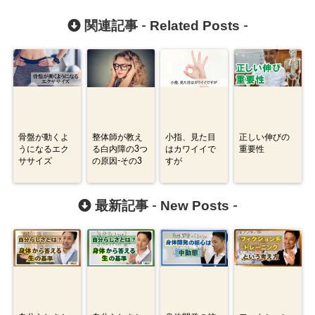
Related Posts
関連記事 -
-
骨盤が動くよ
整体師が教え
小指、見た目
正しい伸びの
うになるエク
る白内障の3つ
はカワイイで
重要性
ササイズ
の原因-その3
すが
New Posts
最新記事 -
-