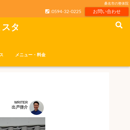
桑名市の整体院
:0594-32-0225
お問い合わせ
こスタ
ス
メニュー・料金
WRITER
出戸啓介