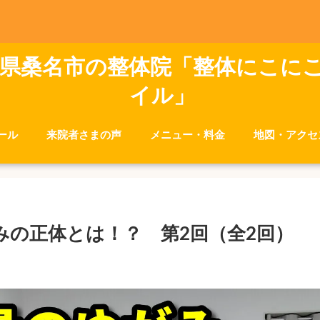
県桑名市の整体院「整体にこに
イル」
ール
来院者さまの声
メニュー・料金
地図・アクセ
みの正体とは！？ 第2回（全2回）