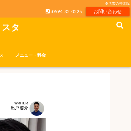
桑名市の整体院
:0594-32-0225
お問い合わせ
こスタ
ス
メニュー・料金
WRITER
出戸 啓介