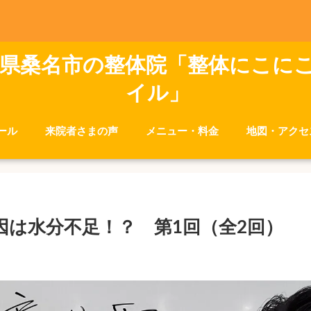
県桑名市の整体院「整体にこに
イル」
ール
来院者さまの声
メニュー・料金
地図・アクセ
因は水分不足！？ 第1回（全2回）