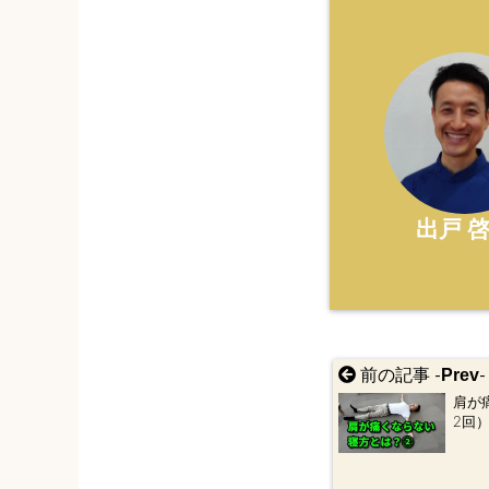
出戸 
Prev
前の記事 -
-
肩が
2回