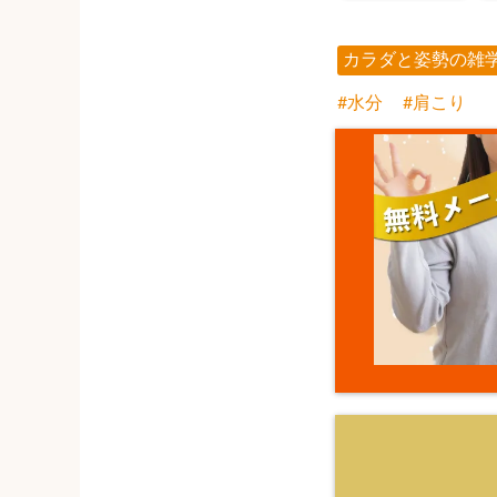
カラダと姿勢の雑
水分
肩こり