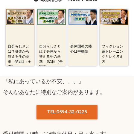
自分らしさと
自分らしさと
身体開発の核
フィクション
は？身体から
は？身体から
心は中動態
系トレーニン
答える生の基
答える生の基
グという考え
準 第2回（全
準 第1回（全
方
2回）
2回）
「私にあっているか不安、、、」
そんなあなたに特別なご案内があります。
TEL:0594-32-0225