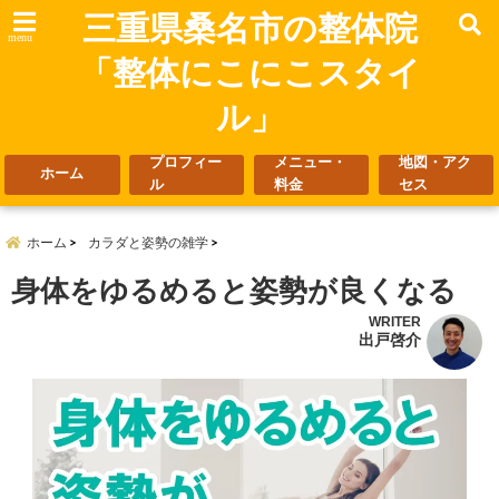
三重県桑名市の整体院
menu
「整体にこにこスタイ
ル」
プロフィー
メニュー・
地図・アク
ホーム
ル
料金
セス
ホーム
カラダと姿勢の雑学
身体をゆるめると姿勢が良くなる
WRITER
出戸啓介