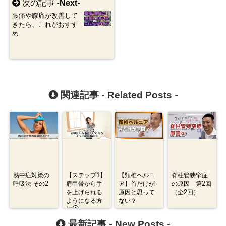
Next
次の記事 -
-
腰痛や膝痛が改善して
きたら、これがおすす
め
Related Posts
関連記事 -
-
熱中症対策の
【ステップ1】
【頚椎ヘルニ
脊柱管狭窄症
呼吸法 その2
肩甲骨から手
ア】首だけが
の原因 第2回
を上げられる
原因と思って
（全2回）
ようになる方
ない？
法①
New Posts
最新記事 -
-