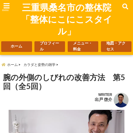
三重県桑名市の整体院
menu
「整体にこにこスタイ
ル」
プロフィー
メニュー・
地図・アク
ホーム
ル
料金
セス
ホーム
カラダと姿勢の雑学
腕の外側のしびれの改善方法 第5
回（全5回）
WRITER
出戸 啓介