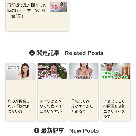
飛行機で足が固まった
時のほぐし方 第1回
（全2回）
Related Posts
関連記事 -
-
痛みが再発し
デーツはどう
手のむくみ
下腹ぽっこり
ない「物のあ
やって食べれ
冷やす？あた
の原因と改善
つかい方」
ば良いですか
ためる？
エクササイズ
後半
New Posts
最新記事 -
-