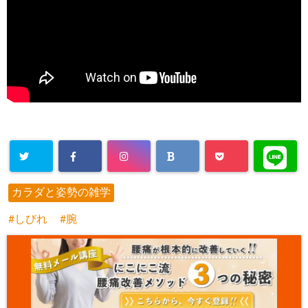
カラダと姿勢の雑学
しびれ
腕