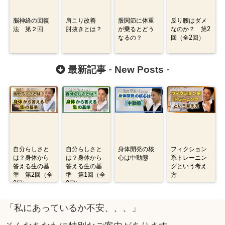
脳神経の回復
肩こり改善
股関節に体重
反り腰はダメ
法 第２回
肘抜きとは？
が乗るとどう
なのか？ 第2
なるの？
回（全2回）
New Posts
最新記事 -
-
自分らしさと
自分らしさと
身体開発の核
フィクション
は？身体から
は？身体から
心は中動態
系トレーニン
答える生の基
答える生の基
グという考え
準 第2回（全
準 第1回（全
方
2回）
2回）
「私にあっているか不安、、、」