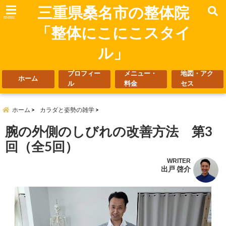
三重県桑名市の整体院
menu
「整体にこにこスタイ
ル」
プロフィー
メニュー・
地図・アク
ホーム
ル
料金
セス
ホーム
カラダと姿勢の雑学
腕の外側のしびれの改善方法 第3
回（全5回）
WRITER
出戸 啓介