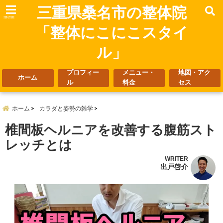
三重県桑名市の整体院
menu
「整体にこにこスタイ
ル」
プロフィー
メニュー・
地図・アク
ホーム
ル
料金
セス
ホーム
カラダと姿勢の雑学
椎間板ヘルニアを改善する腹筋スト
レッチとは
WRITER
出戸啓介