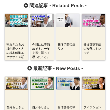
Related Posts
関連記事 -
-
朝おきたらお
今日は仕事納
腰痛予防の座
脊柱管狭窄症
腹が痛いとき
めです。一年
り方
の改善ストレ
の根本解消エ
を振り返って
ッチ
クササイズ②
思ったこと。
New Posts
最新記事 -
-
自分らしさと
自分らしさと
身体開発の核
フィクション